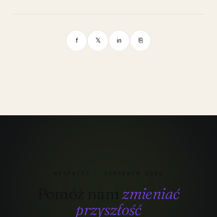
f
𝕏
in
⎘
WESPRZYJ · KAMPANIA 2026
Pomóż nam
zmieniać
przyszłość