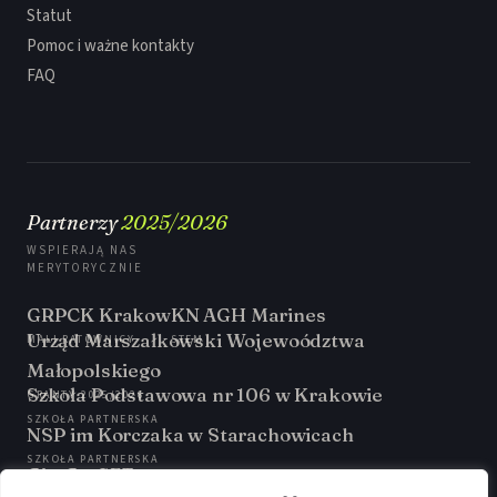
Statut
Pomoc i ważne kontakty
FAQ
Partnerzy
2025/2026
WSPIERAJĄ NAS
MERYTORYCZNIE
GRPCK Krakow
KN AGH Marines
Urząd Marszałkowski Wojewoództwa
MALI RATOWNICY
STEM
Małopolskiego
Szkoła Podstawowa nr 106 w Krakowie
GRANTY 2025/2026
SZKOŁA PARTNERSKA
NSP im Korczaka w Starachowicach
SZKOŁA PARTNERSKA
GirsGetSET