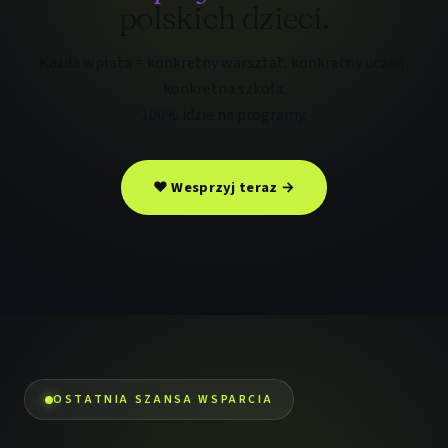
polskich dzieci.
Każda wpłata = konkretny warsztat, konkretny uczeń,
konkretna szkoła.
100% idzie na programy.
❤ Wesprzyj teraz →
OSTATNIA SZANSA WSPARCIA