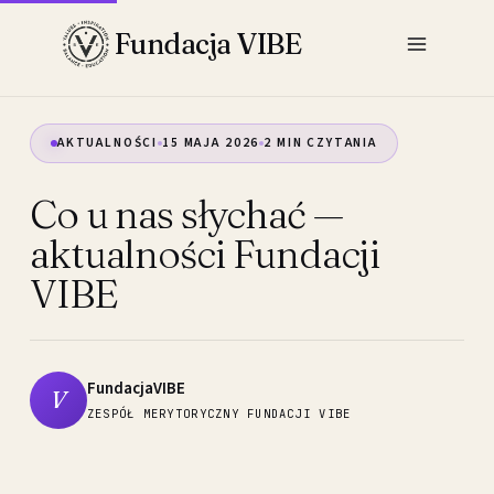
Przejdź
Fundacja VIBE
do
treści
AKTUALNOŚCI
15 MAJA 2026
2 MIN CZYTANIA
Co u nas słychać —
aktualności Fundacji
VIBE
FundacjaVIBE
V
ZESPÓŁ MERYTORYCZNY FUNDACJI VIBE