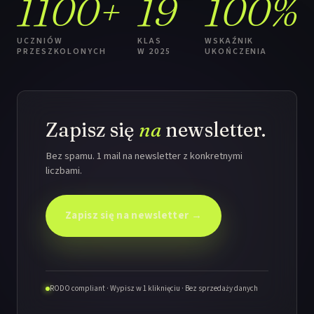
1100+
19
100%
UCZNIÓW
KLAS
WSKAŹNIK
PRZESZKOLONYCH
W 2025
UKOŃCZENIA
Zapisz się
na
newsletter.
Bez spamu. 1 mail na newsletter z konkretnymi
liczbami.
Zapisz się na newsletter →
RODO compliant · Wypisz w 1 kliknięciu · Bez sprzedaży danych