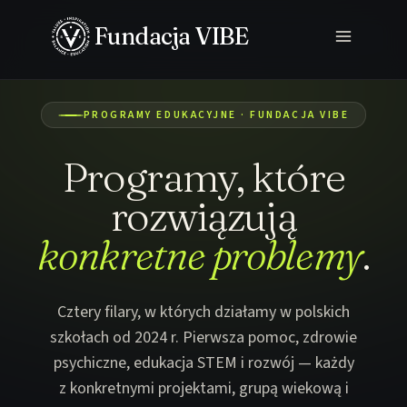
Przejdź
Fundacja VIBE
do
01 / 07
treści
PROGRAMY EDUKACYJNE · FUNDACJA VIBE
Programy, które
rozwiązują
konkretne problemy
.
Cztery filary, w których działamy w polskich
szkołach od 2024 r. Pierwsza pomoc, zdrowie
psychiczne, edukacja STEM i rozwój — każdy
z konkretnymi projektami, grupą wiekową i