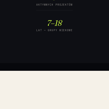
AKTYWNYCH PROJEKTÓW
7–18
LAT — GRUPY WIEKOWE