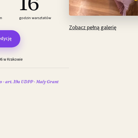
16
em
godzin warsztatów
Zobacz pełną galerię
edycję
6 w Krakowie
· art. 19a UDPP · Mały Grant