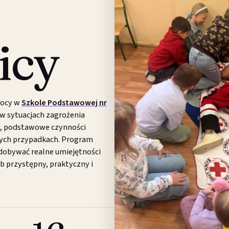
icy
mocy w
Szkole Podstawowej nr
ć w sytuacjach zagrożenia
cy, podstawowe czynności
łych przypadkach. Program
dobywać realne umiejętności
ób przystępny, praktyczny i