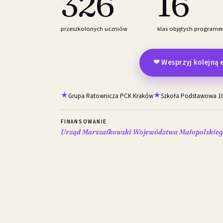
326
16
przeszkolonych uczniów
klas objętych program
❤ Wesprzyj kolejną 
Grupa Ratownicza PCK Kraków
Szkoła Podstawowa 10
FINANSOWANIE
Urząd Marszałkowski Województwa Małopolskiego 