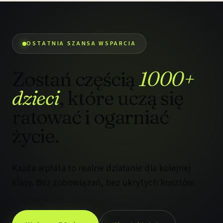
OSTATNIA SZANSA WSPARCIA
Zostań częścią
1000+
dzieci
, które uczą się
ratować i ogarniać
życie.
Każda wpłata to realne działanie dla kolejnej
klasy. Bez zobowiązań, bez ukrytych kosztów.