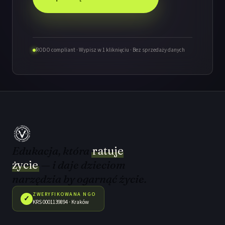
RODO compliant · Wypisz w 1 kliknięciu · Bez sprzedaży danych
Edukacja, która
ratuje
życie
— i daje dzieciom
narzędzia by ogarnąć życie.
ZWERYFIKOWANA NGO
✓
KRS 0001139894 · Kraków