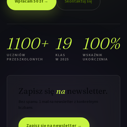
Wpłacam 50 zł →
Skontaktuj się
1100+
19
100%
UCZNIÓW
KLAS
WSKAŹNIK
PRZESZKOLONYCH
W 2025
UKOŃCZENIA
Zapisz się
na
newsletter.
Bez spamu. 1 mail na newsletter z konkretnymi
liczbami.
Zapisz się na newsletter →