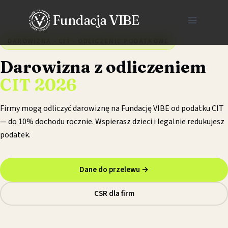
Przejdź
Fundacja VIBE
do
treści
DAROWIZNA · CIT · ODLICZENIE PODATKOWE
Darowizna z odliczeniem
CIT 2026
Firmy mogą odliczyć darowiznę na Fundację VIBE od podatku CIT
— do 10% dochodu rocznie. Wspierasz dzieci i legalnie redukujesz
podatek.
Dane do przelewu →
CSR dla firm