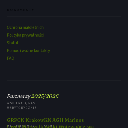
DOKUMENTY
Ochrona małoletnich
Polityka prywatności
Statut
Pomoc i ważne kontakty
FAQ
Partnerzy
2025/2026
WSPIERAJĄ NAS
MERYTORYCZNIE
GRPCK Krakow
KN AGH Marines
Urząd Marszałkowski Wojewoództwa
MALI RATOWNICY
STEM