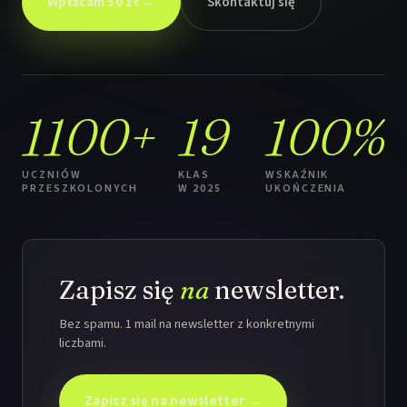
Wpłacam 50 zł →
Skontaktuj się
1100+
19
100%
UCZNIÓW
KLAS
WSKAŹNIK
PRZESZKOLONYCH
W 2025
UKOŃCZENIA
Zapisz się
na
newsletter.
Bez spamu. 1 mail na newsletter z konkretnymi
liczbami.
Zapisz się na newsletter →