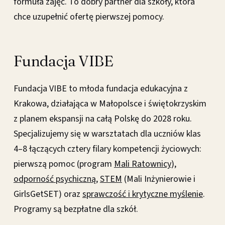
formuła zajęć. To dobry partner dla szkoły, która
chce uzupełnić ofertę pierwszej pomocy.
Fundacja VIBE
Fundacja VIBE to młoda fundacja edukacyjna z
Krakowa, działająca w Małopolsce i świętokrzyskim
z planem ekspansji na całą Polskę do 2028 roku.
Specjalizujemy się w warsztatach dla uczniów klas
4–8 łączących cztery filary kompetencji życiowych:
pierwszą pomoc (program
Mali Ratownicy
),
odporność psychiczną
,
STEM
(Mali Inżynierowie i
GirlsGetSET) oraz
sprawczość i krytyczne myślenie
.
Programy są bezpłatne dla szkół.