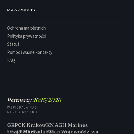
DOKUMENTY
Ochrona małoletnich
Polityka prywatności
Statut
Pomoc i ważne kontakty
FAQ
Partnerzy
2025/2026
WSPIERAJĄ NAS
MERYTORYCZNIE
GRPCK Krakow
KN AGH Marines
Urząd Marszałkowski Wojewoództwa
MALI RATOWNICY
STEM