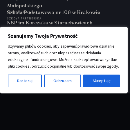
Małopolskiego
Szkoła Podstawowa nr 106 w Krakowie
GRANTY 2025/2026
SZKOŁA PARTNERSKA
NSP im Korczaka w Starachowicach
SZKOŁA PARTNERSKA
GirsGetSET
Szanujemy Twoja Prywatność
PARTNER PROGRAMU
Używamy plików cookies, aby zapewnić prawidłowe działanie
strony, analizować ruch oraz ulepszać nasze działania
edukacyjne i fundraisingowe. Możesz zaakceptować wszystkie
pliki cookies, odrzucić opcjonalne lub dostosować swoje zgody.
Fundacja VIBE
·
Aleja Artura Grottgera 3/66, 30-035 Kraków
·
KRS:
0001139894
·
♿
NIP:
6772518651
·
REGON:
540245812
Dostosuj
Odrzucam
Akceptuję
Projektowane z
© 2026 FUNDACJA VIBE · WSZYSTKIE PRAWA ZASTRZEŻONE ·
myślą o dzieciach.