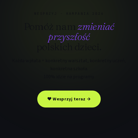
WESPRZYJ · KAMPANIA 2026
Pomóż nam
zmieniać
przyszłość
polskich dzieci.
Każda wpłata = konkretny warsztat, konkretny uczeń,
konkretna szkoła.
100% idzie na programy.
❤ Wesprzyj teraz →