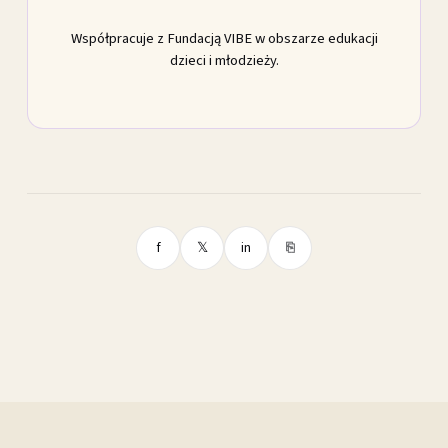
Współpracuje z Fundacją VIBE w obszarze edukacji
dzieci i młodzieży.
f
𝕏
in
⎘