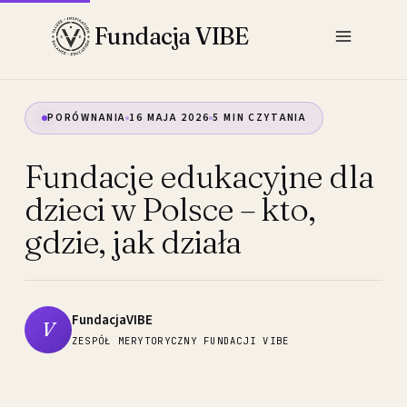
Przejdź
Fundacja VIBE
do
treści
PORÓWNANIA
16 MAJA 2026
5 MIN CZYTANIA
Fundacje edukacyjne dla
dzieci w Polsce – kto,
gdzie, jak działa
FundacjaVIBE
V
ZESPÓŁ MERYTORYCZNY FUNDACJI VIBE