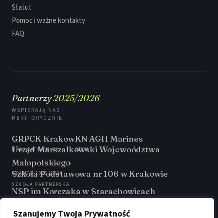
Statut
Pomoc i ważne kontakty
FAQ
Partnerzy
2025/2026
WSPIERAJĄ NAS
MERYTORYCZNIE
GRPCK Krakow
KN AGH Marines
Urząd Marszałkowski Wojewoództwa
MALI RATOWNICY
STEM
Małopolskiego
Szkoła Podstawowa nr 106 w Krakowie
GRANTY 2025/2026
SZKOŁA PARTNERSKA
NSP im Korczaka w Starachowicach
SZKOŁA PARTNERSKA
GirsGetSET
Szanujemy Twoja Prywatność