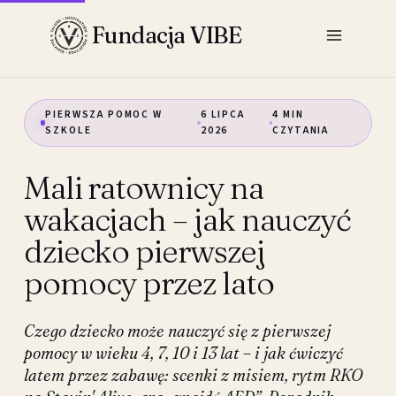
Przejdź
Fundacja VIBE
do
treści
PIERWSZA POMOC W
6 LIPCA
4 MIN
SZKOLE
2026
CZYTANIA
Mali ratownicy na
wakacjach – jak nauczyć
dziecko pierwszej
pomocy przez lato
Czego dziecko może nauczyć się z pierwszej
pomocy w wieku 4, 7, 10 i 13 lat – i jak ćwiczyć
latem przez zabawę: scenki z misiem, rytm RKO