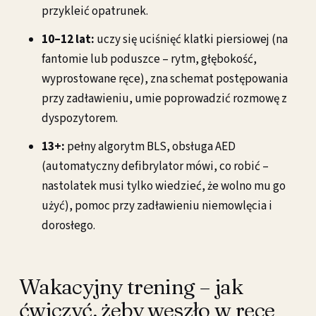
przykleić opatrunek.
10–12 lat:
uczy się uciśnięć klatki piersiowej (na
fantomie lub poduszce – rytm, głębokość,
wyprostowane ręce), zna schemat postępowania
przy zadławieniu, umie poprowadzić rozmowę z
dyspozytorem.
13+:
pełny algorytm BLS, obsługa AED
(automatyczny defibrylator mówi, co robić –
nastolatek musi tylko wiedzieć, że wolno mu go
użyć), pomoc przy zadławieniu niemowlęcia i
dorosłego.
Wakacyjny trening – jak
ćwiczyć, żeby weszło w ręce