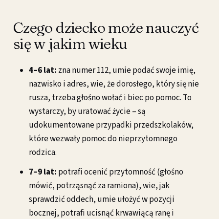
Czego dziecko może nauczyć
się w jakim wieku
4–6 lat:
zna numer 112, umie podać swoje imię,
nazwisko i adres, wie, że dorosłego, który się nie
rusza, trzeba głośno wołać i biec po pomoc. To
wystarczy, by uratować życie – są
udokumentowane przypadki przedszkolaków,
które wezwały pomoc do nieprzytomnego
rodzica.
7–9 lat:
potrafi ocenić przytomność (głośno
mówić, potrząsnąć za ramiona), wie, jak
sprawdzić oddech, umie ułożyć w pozycji
bocznej, potrafi ucisnąć krwawiącą ranę i