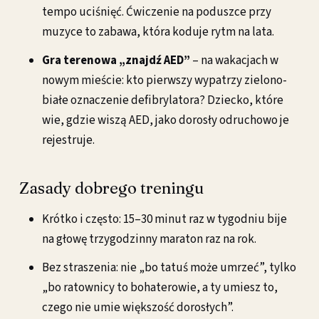
tempo uciśnięć. Ćwiczenie na poduszce przy
muzyce to zabawa, która koduje rytm na lata.
Gra terenowa „znajdź AED”
– na wakacjach w
nowym mieście: kto pierwszy wypatrzy zielono-
białe oznaczenie defibrylatora? Dziecko, które
wie, gdzie wiszą AED, jako dorosły odruchowo je
rejestruje.
Zasady dobrego treningu
Krótko i często: 15–30 minut raz w tygodniu bije
na głowę trzygodzinny maraton raz na rok.
Bez straszenia: nie „bo tatuś może umrzeć”, tylko
„bo ratownicy to bohaterowie, a ty umiesz to,
czego nie umie większość dorosłych”.