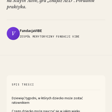
na Stayin' Alive, gra „znajdź AED”. Poradnik
praktyka.
FundacjaVIBE
V
ZESPÓŁ MERYTORYCZNY FUNDACJI VIBE
SPIS TREŚCI
Dziewięć tygodni, w których dziecko może zostać
ratownikiem
Czego dziecko może nauczyć się w jakim wieku