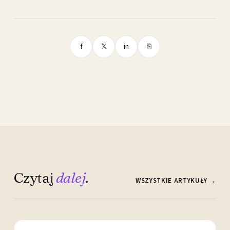
f
𝕏
in
⎘
Czytaj
dalej
.
WSZYSTKIE ARTYKUŁY →