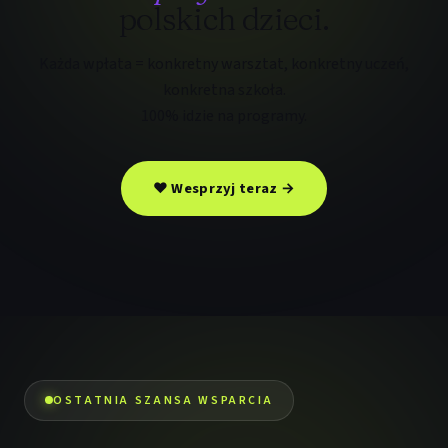
polskich dzieci.
Każda wpłata = konkretny warsztat, konkretny uczeń,
konkretna szkoła.
100% idzie na programy.
❤ Wesprzyj teraz →
OSTATNIA SZANSA WSPARCIA