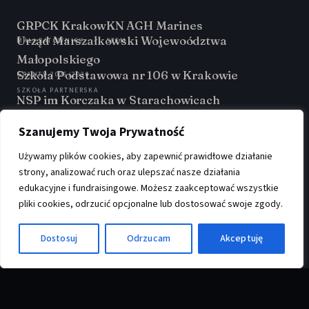
GRPCK Krakow
KN AGH Marines
Urząd Marszałkowski Wojewoództwa
MALI RATOWNICY
STEM
Małopolskiego
Szkoła Podstawowa nr 106 w Krakowie
GRANTY 2025/2026
SZKOŁA PARTNERSKA
NSP im Korczaka w Starachowicach
SZKOŁA PARTNERSKA
GirsGetSET
Szanujemy Twoja Prywatność
PARTNER PROGRAMU
Używamy plików cookies, aby zapewnić prawidłowe działanie
strony, analizować ruch oraz ulepszać nasze działania
edukacyjne i fundraisingowe. Możesz zaakceptować wszystkie
pliki cookies, odrzucić opcjonalne lub dostosować swoje zgody.
Fundacja VIBE
·
Aleja Artura Grottgera 3/66, 30-035 Kraków
·
KRS:
0001139894
·
♿
NIP:
6772518651
·
REGON:
540245812
Dostosuj
Odrzucam
Akceptuję