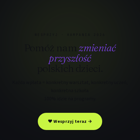
WESPRZYJ · KAMPANIA 2026
Pomóż nam
zmieniać
przyszłość
polskich dzieci.
Każda wpłata = konkretny warsztat, konkretny uczeń,
konkretna szkoła.
100% idzie na programy.
❤ Wesprzyj teraz →