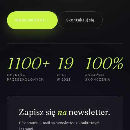
Wpłacam 50 zł →
Skontaktuj się
1100+
19
100%
UCZNIÓW
KLAS
WSKAŹNIK
PRZESZKOLONYCH
W 2025
UKOŃCZENIA
Zapisz się
na
newsletter.
Bez spamu. 1 mail na newsletter z konkretnymi
liczbami.