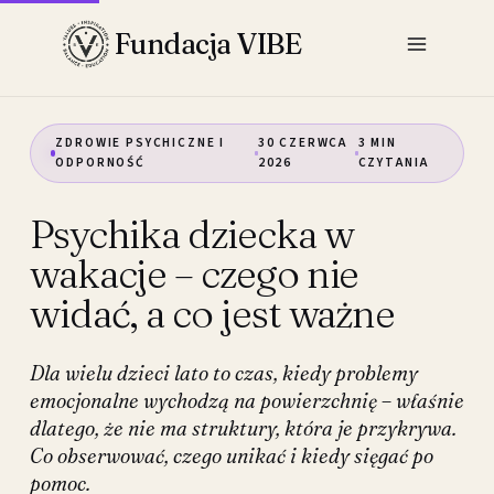
Przejdź
Fundacja VIBE
do
treści
ZDROWIE PSYCHICZNE I
30 CZERWCA
3 MIN
ODPORNOŚĆ
2026
CZYTANIA
Psychika dziecka w
wakacje – czego nie
widać, a co jest ważne
Dla wielu dzieci lato to czas, kiedy problemy
emocjonalne wychodzą na powierzchnię – właśnie
dlatego, że nie ma struktury, która je przykrywa.
Co obserwować, czego unikać i kiedy sięgać po
pomoc.