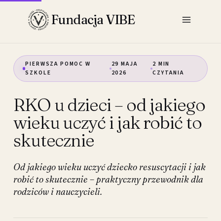
Przejdź
Fundacja VIBE
do
treści
PIERWSZA POMOC W
29 MAJA
2 MIN
SZKOLE
2026
CZYTANIA
RKO u dzieci – od jakiego
wieku uczyć i jak robić to
skutecznie
Od jakiego wieku uczyć dziecko resuscytacji i jak
robić to skutecznie – praktyczny przewodnik dla
rodziców i nauczycieli.