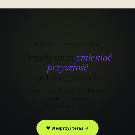
WESPRZYJ · KAMPANIA 2026
Pomóż nam
zmieniać
przyszłość
polskich dzieci.
Każda wpłata = konkretny warsztat, konkretny uczeń,
konkretna szkoła.
100% idzie na programy.
❤ Wesprzyj teraz →