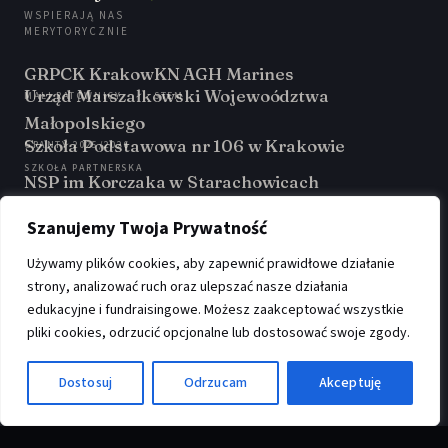
WSPIERAJĄ NAS
MERYTORYCZNIE
GRPCK Krakow
KN AGH Marines
Urząd Marszałkowski Wojewoództwa
MALI RATOWNICY
STEM
Małopolskiego
Szkoła Podstawowa nr 106 w Krakowie
GRANTY 2025/2026
SZKOŁA PARTNERSKA
NSP im Korczaka w Starachowicach
SZKOŁA PARTNERSKA
GirsGetSET
Szanujemy Twoja Prywatność
PARTNER PROGRAMU
Używamy plików cookies, aby zapewnić prawidłowe działanie
strony, analizować ruch oraz ulepszać nasze działania
edukacyjne i fundraisingowe. Możesz zaakceptować wszystkie
pliki cookies, odrzucić opcjonalne lub dostosować swoje zgody.
Fundacja VIBE
·
Aleja Artura Grottgera 3/66, 30-035 Kraków
·
KRS:
0001139894
·
♿
NIP:
6772518651
·
REGON:
540245812
Dostosuj
Odrzucam
Akceptuję