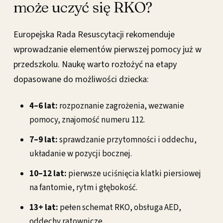
może uczyć się RKO?
Europejska Rada Resuscytacji rekomenduje
wprowadzanie elementów pierwszej pomocy już w
przedszkolu. Naukę warto rozłożyć na etapy
dopasowane do możliwości dziecka:
4–6 lat:
rozpoznanie zagrożenia, wezwanie
pomocy, znajomość numeru 112.
7–9 lat:
sprawdzanie przytomności i oddechu,
układanie w pozycji bocznej.
10–12 lat:
pierwsze uciśnięcia klatki piersiowej
na fantomie, rytm i głębokość.
13+ lat:
pełen schemat RKO, obsługa AED,
oddechy ratownicze.