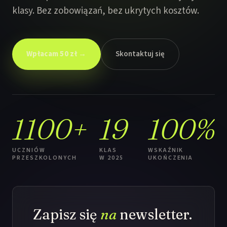
klasy. Bez zobowiązań, bez ukrytych kosztów.
Wpłacam 50 zł →
Skontaktuj się
1100+
19
100%
UCZNIÓW
KLAS
WSKAŹNIK
PRZESZKOLONYCH
W 2025
UKOŃCZENIA
Zapisz się
na
newsletter.