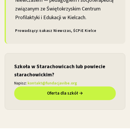
Niewczasem — pedagogiem i socjoterapeutą
związanym ze Świętokrzyskim Centrum
Profilaktyki i Edukacji w Kielcach.
Prowadzący: Łukasz Niewczas, ŚCPiE Kielce
Szkoła w Starachowicach lub powiecie
starachowickim?
Napisz:
kontakt@fundacjavibe.org
Oferta dla szkół →