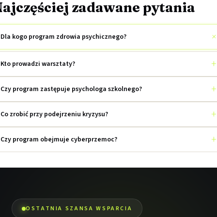
ajczęściej zadawane pytania
Dla kogo program zdrowia psychicznego?
a dzieci i młodzieży 9-15 lat. Zawartość różni się: młodsi —
Kto prowadzi warsztaty?
zpoznawanie emocji, regulacja. Starsi — lęk szkolny,
yberprzemoc, odporność psychiczna.
Czy program zastępuje psychologa szkolnego?
Co zrobić przy podejrzeniu kryzysu?
Czy program obejmuje cyberprzemoc?
OSTATNIA SZANSA WSPARCIA