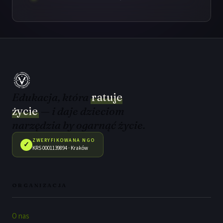
Edukacja, która
ratuje
życie
— i daje dzieciom
narzędzia by ogarnąć życie.
ZWERYFIKOWANA NGO
✓
KRS 0001139894 · Kraków
ORGANIZACJA
O nas