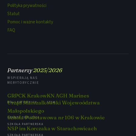
Polityka prywatności
Statut
Pomoc i ważne kontakty
FAQ
Partnerzy
2025/2026
WSPIERAJĄ NAS
MERYTORYCZNIE
GRPCK Krakow
KN AGH Marines
Urząd Marszałkowski Wojewoództwa
MALI RATOWNICY
STEM
Małopolskiego
Szkoła Podstawowa nr 106 w Krakowie
GRANTY 2025/2026
SZKOŁA PARTNERSKA
NSP im Korczaka w Starachowicach
SZKOŁA PARTNERSKA