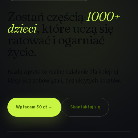
Zostań częścią
1000+
dzieci
, które uczą się
ratować i ogarniać
życie.
Każda wpłata to realne działanie dla kolejnej
klasy. Bez zobowiązań, bez ukrytych kosztów.
Wpłacam 50 zł →
Skontaktuj się