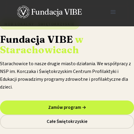
Przejdź
Fundacja VIBE
do
treści
HUB LOKALNY · ŚWIĘTOKRZYSKIE
Fundacja VIBE
w
Starachowicach
Starachowice to nasze drugie miasto działania. We współpracy z
NSP im. Korczaka i Świętokrzyskim Centrum Profilaktyki i
Edukacji prowadzimy programy zdrowotne i profilaktyczne dla
dzieci.
Zamów program →
Całe Świętokrzyskie