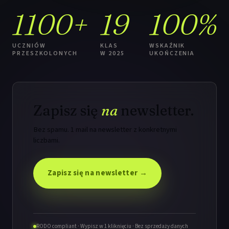
1100+
19
100%
UCZNIÓW
KLAS
WSKAŹNIK
PRZESZKOLONYCH
W 2025
UKOŃCZENIA
Zapisz się
na
newsletter.
Bez spamu. 1 mail na newsletter z konkretnymi
liczbami.
Zapisz się na newsletter →
RODO compliant · Wypisz w 1 kliknięciu · Bez sprzedaży danych