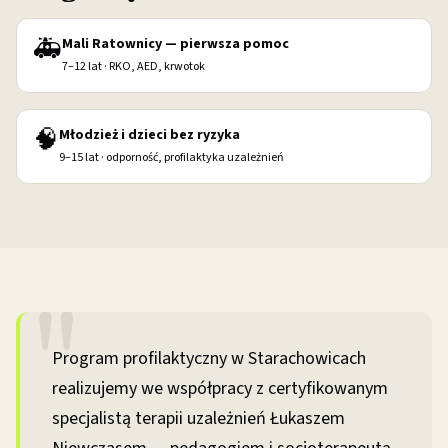
🚑
Mali Ratownicy — pierwsza pomoc
7–12 lat · RKO, AED, krwotok
🧠
Młodzież i dzieci bez ryzyka
9–15 lat · odporność, profilaktyka uzależnień
Program profilaktyczny w Starachowicach
realizujemy we współpracy z certyfikowanym
specjalistą terapii uzależnień Łukaszem