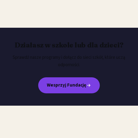
Działasz w szkole lub dla dzieci?
Sprawdź nasze programy i dołącz do sieci szkół, które uczą
odporności.
Wesprzyj Fundację