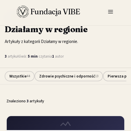
Przejdź
Fundacja VIBE
do
KATEGORIA
treści
Działamy w regionie
Artykuły z kategorii Działamy w regionie.
3
artykułów
śr.
5 min
czytania
1
autor
Wszystkie
Zdrowie psychiczne i odporność
Pierwsza pom
44
13
Znaleziono
3
artykuły