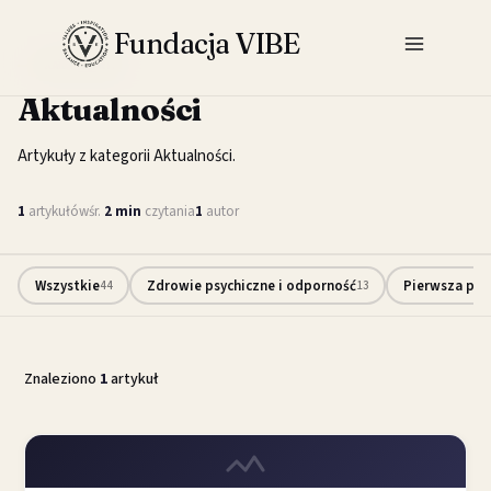
Przejdź
Fundacja VIBE
do
KATEGORIA
treści
Aktualności
Artykuły z kategorii Aktualności.
1
artykułów
śr.
2 min
czytania
1
autor
Wszystkie
Zdrowie psychiczne i odporność
Pierwsza pom
44
13
Znaleziono
1
artykuł