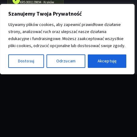
✓
KRS 0001139894 · Kraków
Szanujemy Twoja Prywatność
Używamy plików cookies, aby zapewnić prawidłowe działanie
ORGANIZACJA
strony, analizować ruch oraz ulepszać nasze działania
edukacyjne i fundraisingowe. Możesz zaakceptować wszystkie
O nas
pliki cookies, odrzucić opcjonalne lub dostosować swoje zgody.
Programy
♿
Opinie
Dostosuj
Odrzucam
Akceptuję
Aktualności
Sprawozdania
WSPÓŁPRACA
Wesprzyj fundację
Oferta dla szkół
CSR dla firm